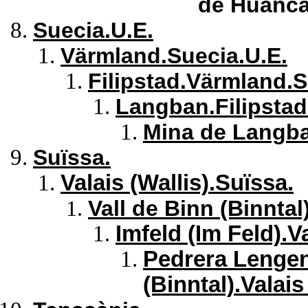
de Huanca
Suecia.U.E.
Värmland.Suecia.U.E.
Filipstad.Värmland.S
Langban.Filipstad
Mina de Langba
Suïssa.
Valais (Wallis).Suïssa.
Vall de Binn (Binntal)
Imfeld (Im Feld).Va
Pedrera Lengenb
(Binntal).Valais