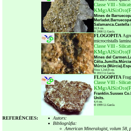
Classe VIII - Silicat
KMg
AlSi
O
(
3
3
10
Mines de Barruecop
Merladet.Barruecop
Salamanca.Castella 
10,9 cm.
©
2008 Ll.García.
FLOGOPITA
Agre
microcristalls lamina
Classe VIII - Silicat
KMg
AlSi
O
(
3
3
10
Mines del Carmen.L
Célia.Jumilla.Múrcia
Múrcia (Múrcia).Esp
Vista 1,2x0,8 cm.
©
2013 Ll.García.
FLOGOPITA
Frag
Classe VIII - Silicat
KMg
AlSi
O
(
3
3
10
Franklin.Sussex Co.
Units.
4,4 cm.
©
1999 Ll.García.
REFERÉNCIES:
Autors:
Bibliogràfia:
American Mineralogist, volum 58, 