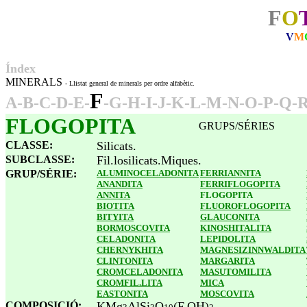
F
O
V
M
Índex
MINERALS
- Llistat general de minerals per ordre alfabètic.
F
A
-
B
-
C
-
D
-
E
-
-
G
-
H
-
I
-
J
-
K
-
L
-
M
-
N
-
O
-
P
-
Q
-
FLOGOPITA
GRUPS/SÉRIES
CLASSE:
Silicats.
SUBCLASSE:
Fil.losilicats.Miques.
GRUP/SÉRIE:
ALUMINOCELADONITA
FERRIANNITA
ANANDITA
FERRIFLOGOPITA
ANNITA
FLOGOPITA
BIOTITA
FLUOROFLOGOPITA
BITYITA
GLAUCONITA
BORMOSCOVITA
KINOSHITALITA
CELADONITA
LEPIDOLITA
CHERNYKHITA
MAGNESIZINNWALDITA
CLINTONITA
MARGARITA
CROMCELADONITA
MASUTOMILITA
CROMFIL.LITA
MICA
EASTONITA
MOSCOVITA
COMPOSICIÓ:
KMg
AlSi
O
(F,OH)