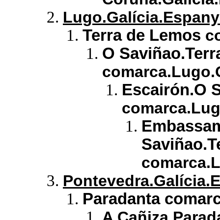
Lugo.Galícia.Espany
Terra de Lemos
co
O Saviñao.Terr
comarca.Lugo.G
Escairón.O 
comarca.Lugo
Embassame
Saviñao.T
comarca.L
Pontevedra.Galícia.
Paradanta comar
A Cañiza.Parad