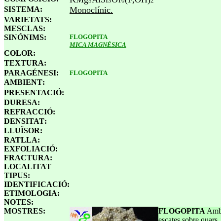
3
3
10
2
SISTEMA:
Monoclínic.
VARIETATS:
MESCLAS:
SINÓNIMS:
FLOGOPITA
MICA MAGNÉSICA
COLOR
:
TEXTURA
:
PARAGÉNESI
:
FLOGOPITA
AMBIENT
:
PRESENTACIÓ
:
DURESA
:
REFRACCIÓ
:
DENSITAT
:
LLUÏSOR
:
RATLLA
:
EXFOLIACIÓ
:
FRACTURA
:
LOCALITAT
TIPUS
:
IDENTIFICACIÓ
:
ETIMOLOGIA
:
NOTES:
MOSTRES:
FLOGOPITA
Amb
escates sobre quars.