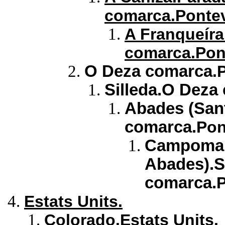
comarca.Pontev
A Franqueíra
comarca.Pont
O Deza comarca
.
Silleda.O Deza
Abades (Sant
comarca.
Pon
Campomar
Abades).S
comarca.
P
Estats Units.
Colorado.Estats Units.