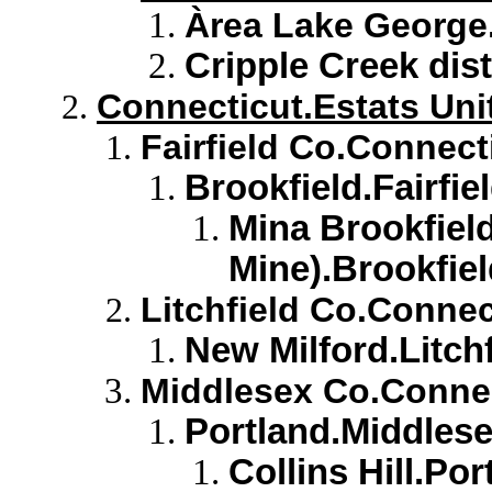
Àrea Lake George.
Cripple Creek dist
Connecticut.Estats Uni
Fairfield Co.Connect
Brookfield.Fairfi
Mina Brookfiel
Mine).Brookfiel
Litchfield Co.Connec
New Milford.Litch
Middlesex Co.Connec
Portland.Middles
Collins Hill.Po