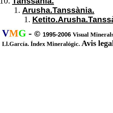
Tanssània.
Arusha.Tanssània.
Ketito.Arusha.Tanss
V
M
G
-
©
1995-2006
Visual Minerals
Avis legal
Ll.García. Índex Mineralógic.