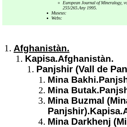
European Journal of Mineralogy, v
255/265.Any 1995.
Museus:
Webs:
Afghanistàn.
Kapisa
.Afghanistàn.
Panjshir (Vall de Pan
Mina Bakhi.Panjshi
Mina Butak.Panjshi
Mina Buzmal (Mina
Panjshir).Kapisa
.
Mina Darkhenj (Mi