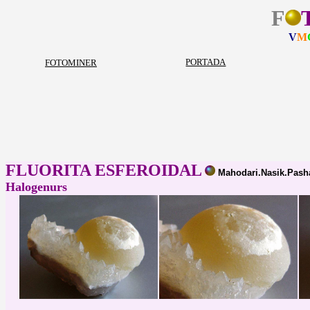
F
V
M
PORTADA
FOTOMINER
FLUORITA ESFEROIDAL
Mahodari.Nasik.Pash
Halogenurs