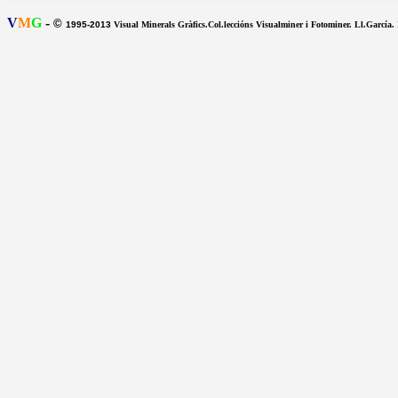
V
M
G
-
©
1995-2013
Visual Minerals Gràfics.Col.leccións Visualminer i Fotominer. Ll.García.