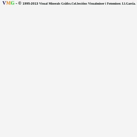
V
M
G
-
©
1995-2013
Visual Minerals Gràfics.Col.leccións Visualminer i Fotominer. Ll.García.