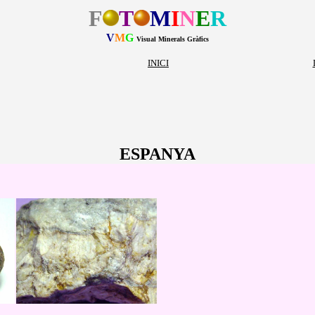
F
T
M
I
N
E
R
V
M
G
Visual Minerals Gràfics
INICI
ESPANYA