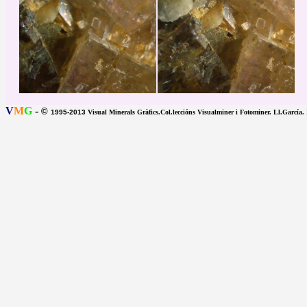
V
M
G
-
©
1995-2013
Visual Minerals Gràfics.Col.leccións Visualminer i Fotominer. Ll.García.