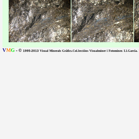
V
M
G
-
©
1995-2013
Visual Minerals Gràfics.Col.leccións Visualminer i Fotominer. Ll.García.