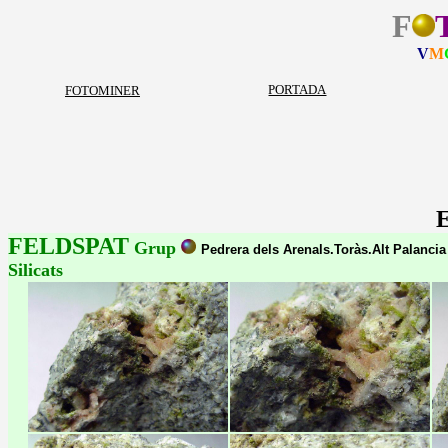
F
V
M
PORTADA
FOTOMINER
FELDSPAT
Grup
Pedrera dels Arenals.Toràs.Alt Palanci
Silicats