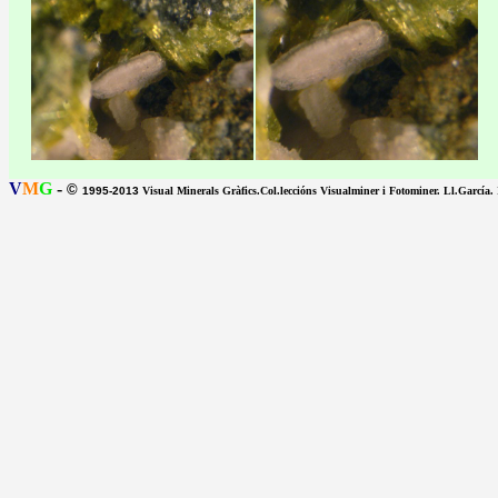
V
M
G
-
©
1995-2013
Visual Minerals Gràfics.Col.leccións Visualminer i Fotominer. Ll.García.