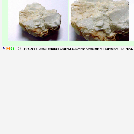
V
M
G
-
©
1995-2013
Visual Minerals Gràfics.Col.leccións Visualminer i Fotominer. Ll.García.